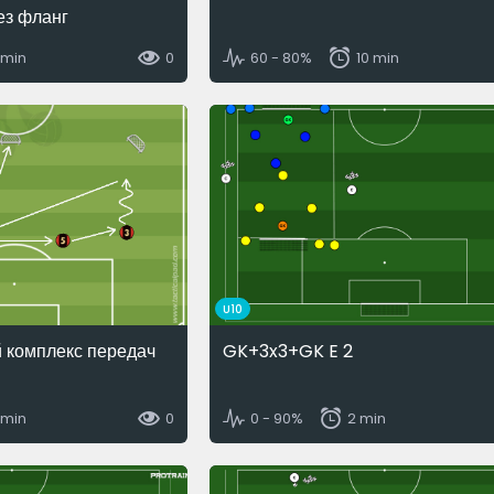
ез фланг
 min
0
60 - 80%
10 min
U10
й комплекс передач
GK+3x3+GK E 2
 min
0
0 - 90%
2 min