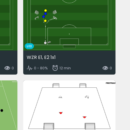
U10
WZR E1, E2 1x1
0
0 - 80%
12 min
0