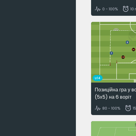
0 - 100%
10
U14
Позиційна гра у в
(5х5) на 6 воріт
80 - 100%
1