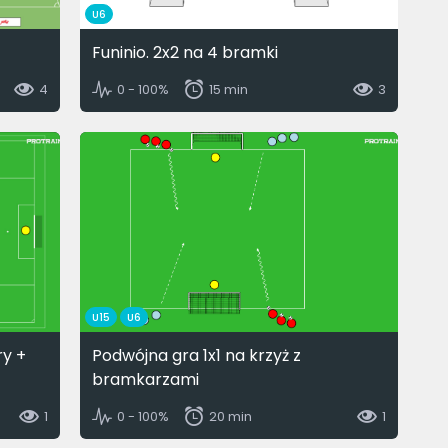
U6
Funinio. 2x2 na 4 bramki
4
0 - 100%
15 min
3
U15
U6
ry +
Podwójna gra 1x1 na krzyż z
bramkarzami
1
0 - 100%
20 min
1