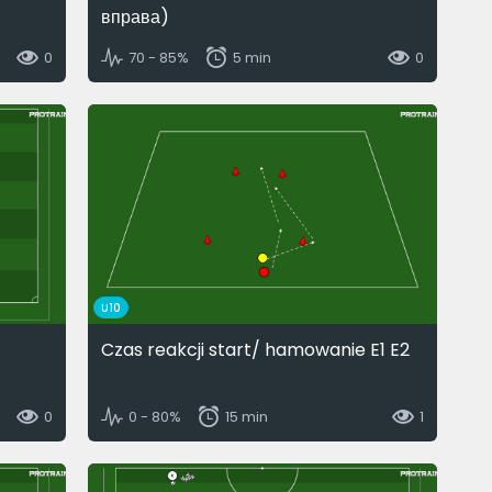
вправа)
0
70 - 85%
5 min
0
U10
Czas reakcji start/ hamowanie E1 E2
0
0 - 80%
15 min
1