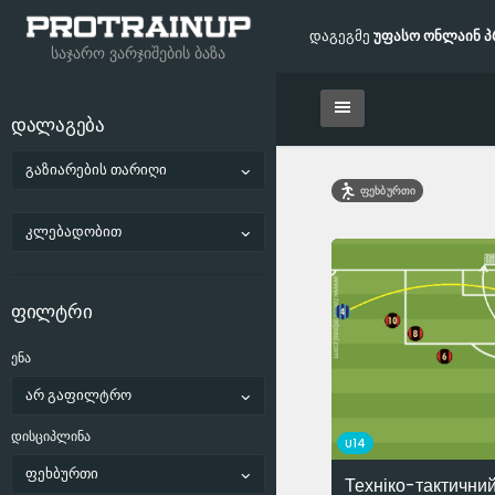
დაგეგმე
უფასო ონლაინ პ
საჯარო ვარჯიშების ბაზა
დალაგება
გაზიარების თარიღი
ფეხბურთი
კლებადობით
ფილტრი
ენა
არ გაფილტრო
დისციპლინა
U14
ფეხბურთი
Техніко-тактичний