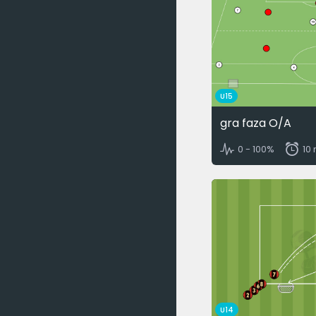
U15
gra faza O/A
0 - 100%
10
U14