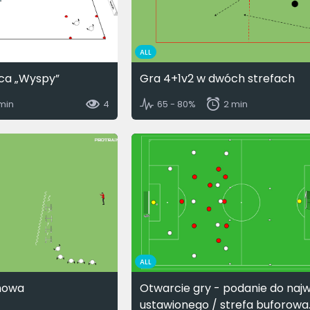
ALL
ca „Wyspy”
Gra 4+1v2 w dwóch strefach
 min
4
65 - 80%
2 min
ALL
howa
Otwarcie gry - podanie do najw
ustawionego / strefa buforowa