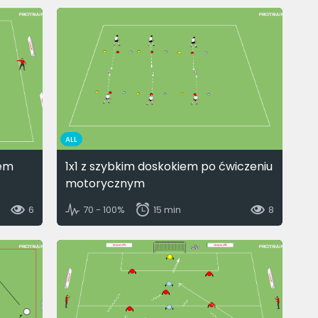
ALL
tem
1x1 z szybkim doskokiem po ćwiczeniu
motorycznym
6
70 - 100%
15 min
8