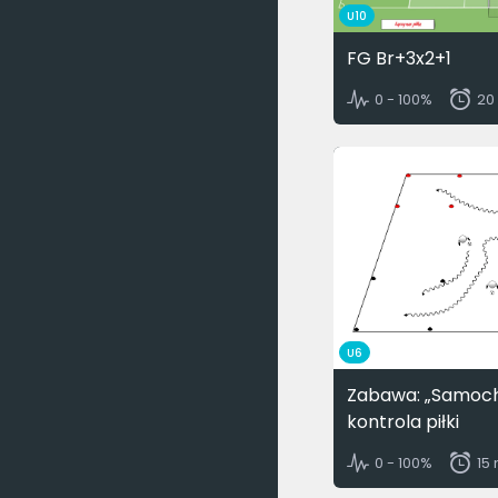
U10
FG Br+3x2+1
0 - 100%
20
U6
Zabawa: „Samocho
kontrola piłki
0 - 100%
15