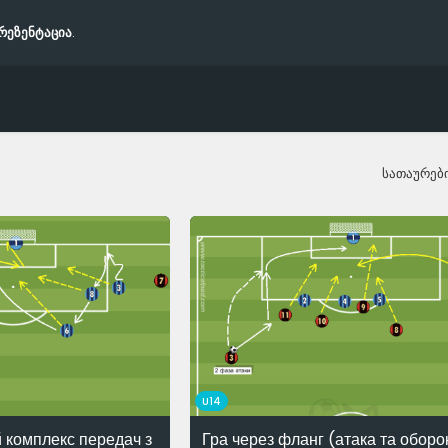
რეზენტაცია
.
სათაურებ
U14
 комплекс передач з
Гра через фланг (атака та оборо