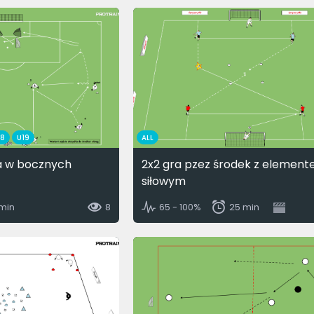
18
U19
ALL
a w bocznych
2x2 gra pzez środek z elemen
siłowym
min
8
65 - 100%
25 min