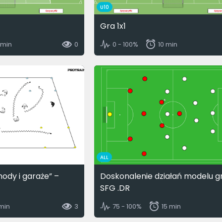
U10
Gra 1x1
 min
0
0 - 100%
10 min
ALL
dy i garaże” –
Doskonalenie działań modelu g
SFG .DR
 min
3
75 - 100%
15 min