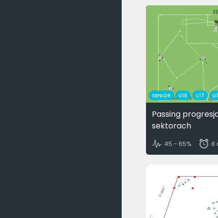
SENIOR
U16
U17
U
Passing progresj
sektorach
45 - 65%
8 