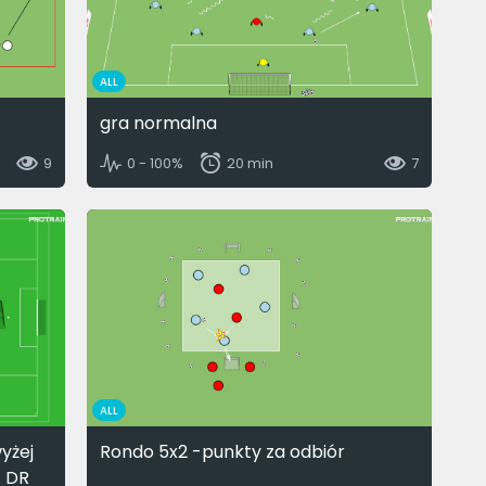
ALL
gra normalna
9
0 - 100%
20 min
7
ALL
yżej
Rondo 5x2 -punkty za odbiór
. DR