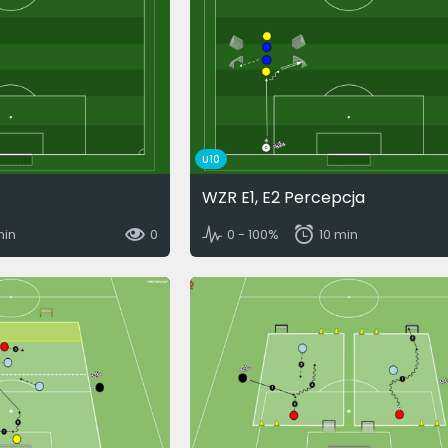
U10
WZR E1, E2 Percepcja
min
0
0 - 100%
10 min