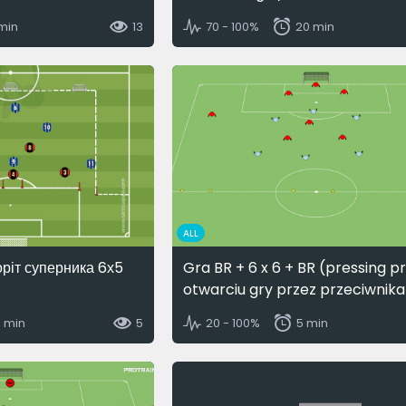
 min
13
70 - 100%
20 min
ALL
оріт суперника 6х5
Gra BR + 6 x 6 + BR (pressing p
otwarciu gry przez przeciwnika
5 min
5
20 - 100%
5 min