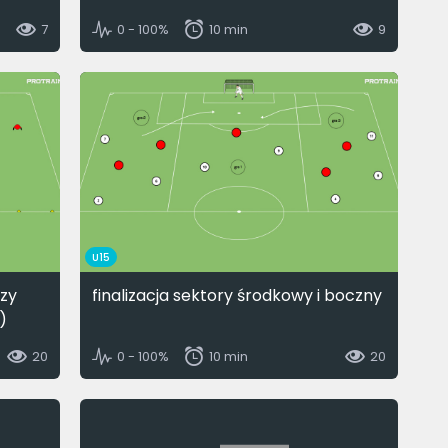
7
0 - 100%
10 min
9
U15
rzy
finalizacja sektory środkowy i boczny
)
20
0 - 100%
10 min
20