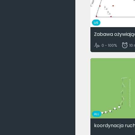
U6
Zabawa ożywiają
0 - 100%
10
ALL
koordynacja ruc