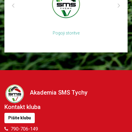
Pogoji storitve
Akademia SMS Tychy
Kontakt kluba
Pišite klubu
790-706-149