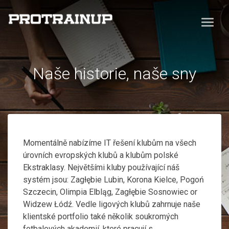
Naše historie, naše sny
Momentálně nabízíme IT řešení klubům na všech
úrovních evropských klubů a klubům polské
Ekstraklasy. Největšími kluby používající náš
systém jsou: Zagłębie Lubin, Korona Kielce, Pogoń
Szczecin, Olimpia Elbląg, Zagłębie Sosnowiec or
Widzew Łódź. Vedle ligových klubů zahrnuje naše
klientské portfolio také několik soukromých
fotbalových akademií, které pracují s