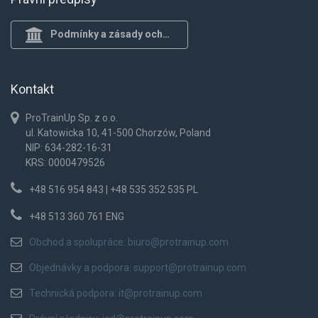
Podmínky a zásady ochrany osob.
Kontakt
ProTrainUp Sp. z o.o.
ul. Katowicka 10, 41-500 Chorzów, Poland
NIP: 634-282-16-31
KRS: 0000479526
+48 516 954 843 | +48 535 352 535 PL
+48 513 360 761 ENG
Obchod a spolupráce:
biuro@protrainup.com
Objednávky a podpora:
support@protrainup.com
Technická podpora:
it@protrainup.com