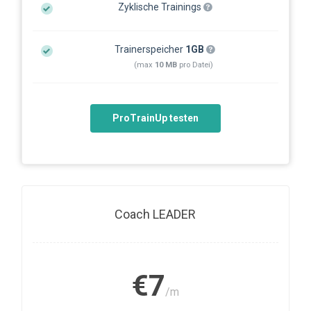
Zyklische Trainings
Trainerspeicher
1GB
(max
10 MB
pro Datei)
ProTrainUp testen
Coach LEADER
€7
/m