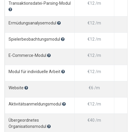
Transaktionsdatei-Parsing-Modul
€12 /m
€1
Ermüdungsanalysemodul
€12 /m
€1
Spielerbeobachtungsmodul
€12 /m
€1
E-Commerce-Modul
€12 /m
€1
Modul für individuelle Arbeit
€12 /m
€1
Website
€6 /m
€
Aktivitätsanmeldungsmodul
€12 /m
€1
Übergeordnetes
€40 /m
€4
Organisationsmodul