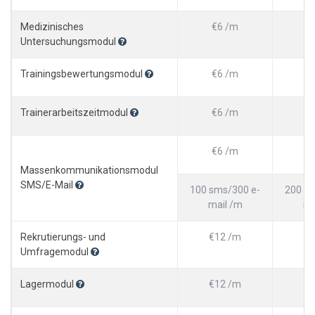
Medizinisches
€6 /m
Untersuchungsmodul
Trainingsbewertungsmodul
€6 /m
Trainerarbeitszeitmodul
€6 /m
€
€6 /m
€
Massenkommunikationsmodul
SMS/E-Mail
100 sms/300 e-
200 sm
mail /m
ma
Rekrutierungs- und
€12 /m
€1
Umfragemodul
Lagermodul
€12 /m
€1