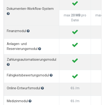
Dokumenten-Workflow-System
max
20 MB
pro
max
3
Datei
D
Finanzmodul
Anlagen- und
Reservierungsmodul
Zahlungsautomatisierungsmodul
Fähigkeitsbewertungsmodul
Online-Entwurfsmodul
€6 /m
Medizinmodul
€6 /m