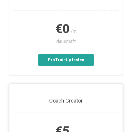
€0
/m
dauerhaft
ProTrainUp testen
Coach Creator
€5