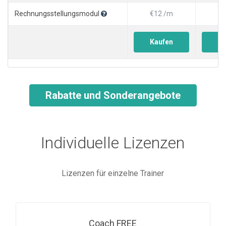
Rechnungsstellungsmodul
€12 /m
€1
Kaufen
Ka
Rabatte und Sonderangebote
Individuelle Lizenzen
Lizenzen für einzelne Trainer
Coach FREE