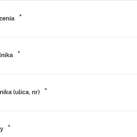
*
zenia
*
nika
*
ka (ulica, nr)
*
y