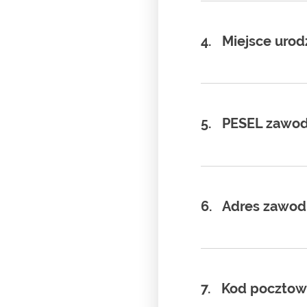
4.
Miejsce urod
5.
PESEL zawod
6.
Adres zawodni
7.
Kod pocztow